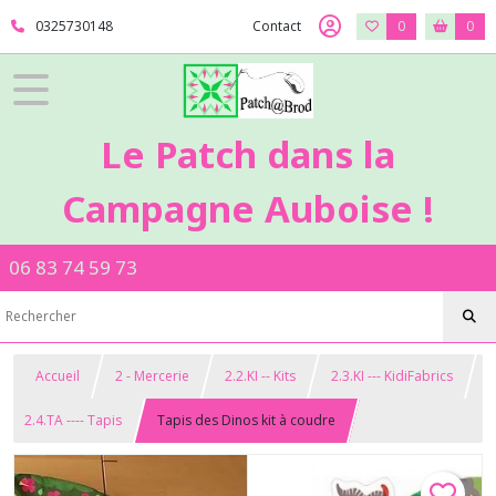
0325730148
Contact
0
0
Le Patch dans la
Campagne Auboise !
06 83 74 59 73
Accueil
2 - Mercerie
2.2.KI -- Kits
2.3.KI --- KidiFabrics
2.4.TA ---- Tapis
Tapis des Dinos kit à coudre