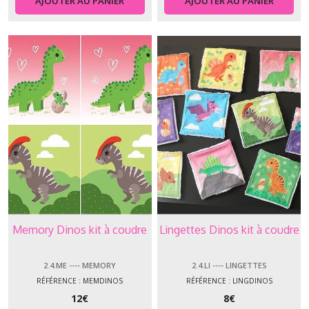
AJOUTER AU PANIER
AJOUTER AU PANIER
Memory Dinos kit à coudre
Lingettes Dinos kit à coudre
2.4.ME ---- MEMORY
2.4.LI ---- LINGETTES
RÉFÉRENCE : MEMDINOS
RÉFÉRENCE : LINGDINOS
12
€
8
€