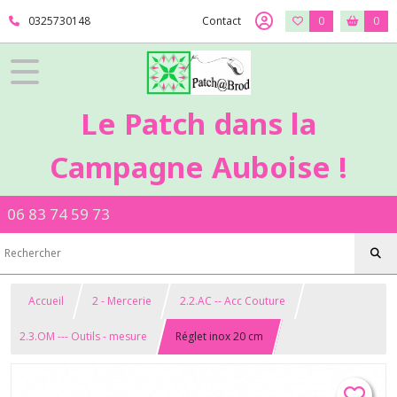
0325730148
Contact
0
0
Le Patch dans la
Campagne Auboise !
06 83 74 59 73
Accueil
2 - Mercerie
2.2.AC -- Acc Couture
2.3.OM --- Outils - mesure
Réglet inox 20 cm