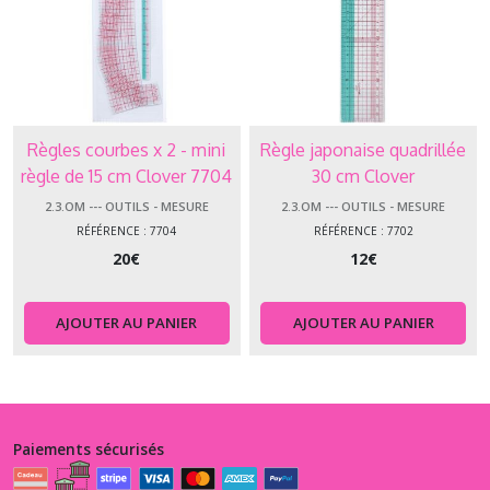
Règles courbes x 2 - mini
Règle japonaise quadrillée
règle de 15 cm Clover 7704
30 cm Clover
2.3.OM --- OUTILS - MESURE
2.3.OM --- OUTILS - MESURE
RÉFÉRENCE : 7704
RÉFÉRENCE : 7702
20
€
12
€
AJOUTER AU PANIER
AJOUTER AU PANIER
Paiements sécurisés