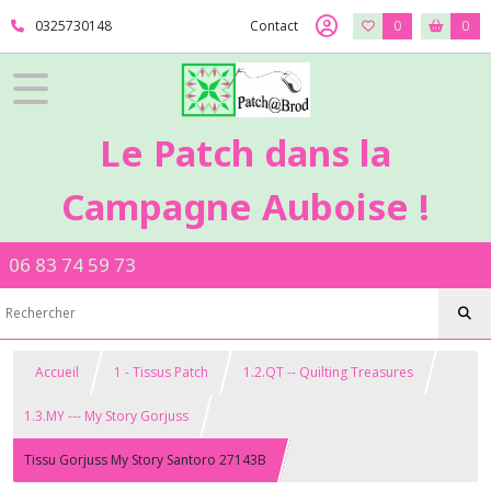
0325730148
Contact
0
0
Le Patch dans la
Campagne Auboise !
06 83 74 59 73
Accueil
1 - Tissus Patch
1.2.QT -- Quilting Treasures
1.3.MY --- My Story Gorjuss
Tissu Gorjuss My Story Santoro 27143B