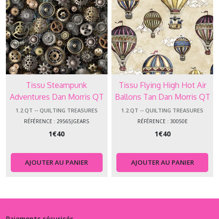
Tissu Steampunk
Tissu Flying High Hot Air
Adventures Dan Morris QT
Ballons Tan Dan Morris QT
Fabrics 29565 J Black Gears
Fabrics 30050E
1.2.QT -- QUILTING TREASURES
1.2.QT -- QUILTING TREASURES
RÉFÉRENCE : 29565JGEARS
RÉFÉRENCE : 30050E
1
€
40
1
€
40
AJOUTER AU PANIER
AJOUTER AU PANIER
Paiements sécurisés