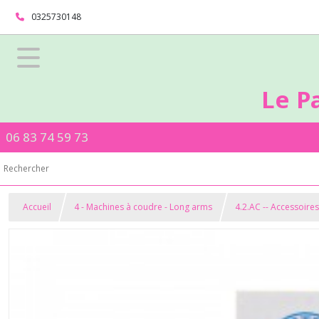
0325730148
Le P
06 83 74 59 73
Accueil
4 - Machines à coudre - Long arms
4.2.AC -- Accessoire