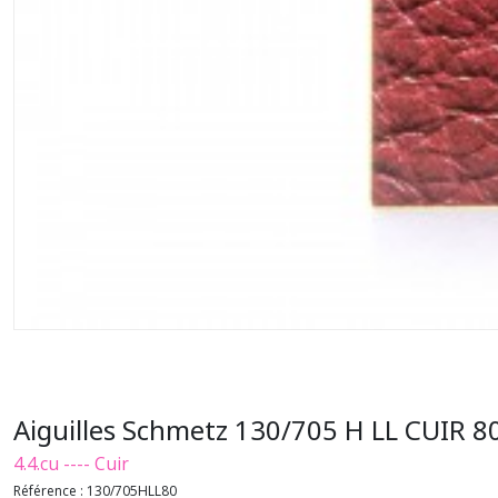
Aiguilles Schmetz 130/705 H LL CUIR 8
4.4.cu ---- Cuir
Référence :
130/705HLL80