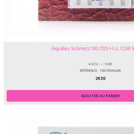
Aiguilles Schmetz 130/705 H LL CUIR 9
4.4.CU ---- CUIR
RÉFÉRENCE : 130/705HLL90
2
€
30
AJOUTER AU PANIER