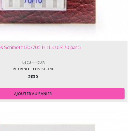
les Schmetz 130/705 H LL CUIR 70 par 5
4.4.CU ---- CUIR
RÉFÉRENCE : 130/705HLL70
2
€
30
AJOUTER AU PANIER