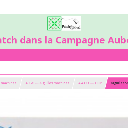
atch dans la Campagne Aubo
s machines
4.3.AI --- Aiguilles machines
4.4.CU ---- Cuir
Aiguilles 