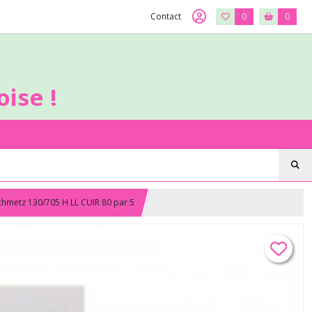
Contact
0
0
ise !
Schmetz 130/705 H LL CUIR 80 par 5