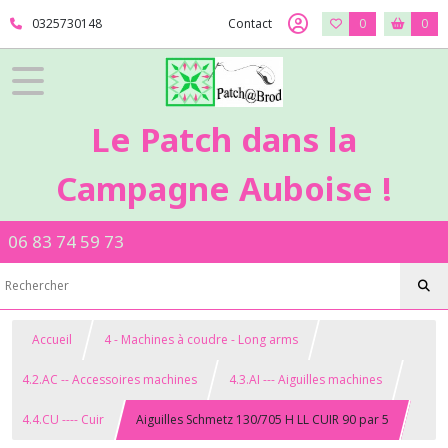
0325730148
Contact
0
0
Le Patch dans la
Campagne Auboise !
06 83 74 59 73
Accueil
4 - Machines à coudre - Long arms
4.2.AC -- Accessoires machines
4.3.AI --- Aiguilles machines
4.4.CU ---- Cuir
Aiguilles Schmetz 130/705 H LL CUIR 90 par 5