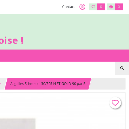
Contact
0
0
ise !
e
Aiguilles Schmetz 130/705 H ET GOLD 90 par 5