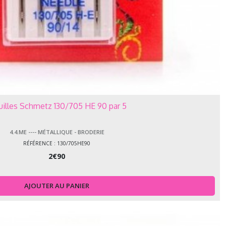
uilles Schmetz 130/705 HE 90 par 5
4.4.ME ---- MÉTALLIQUE - BRODERIE
RÉFÉRENCE : 130/705HE90
2
€
90
AJOUTER AU PANIER