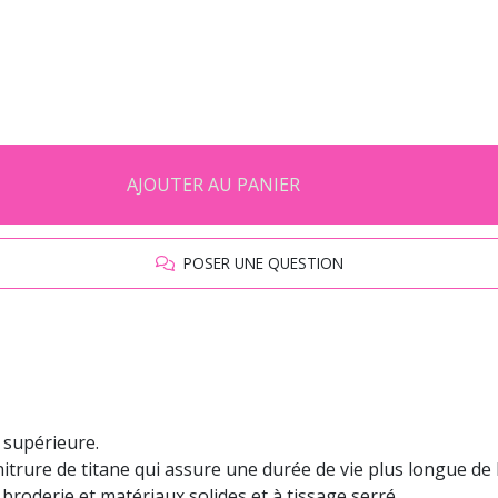
AJOUTER AU PANIER
POSER UNE QUESTION
 supérieure.
nitrure de titane qui assure une durée de vie plus longue de l
r broderie et matériaux solides et à tissage serré.