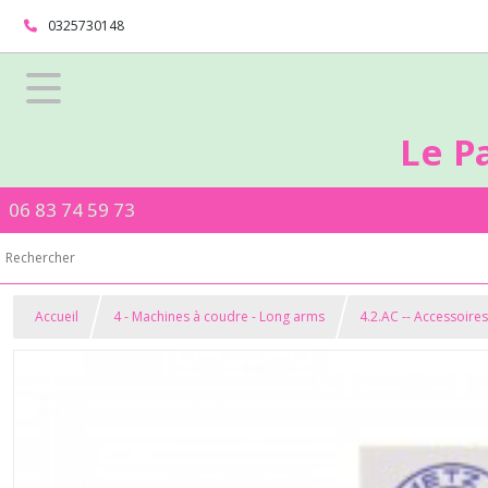
0325730148
Le P
06 83 74 59 73
Accueil
4 - Machines à coudre - Long arms
4.2.AC -- Accessoire