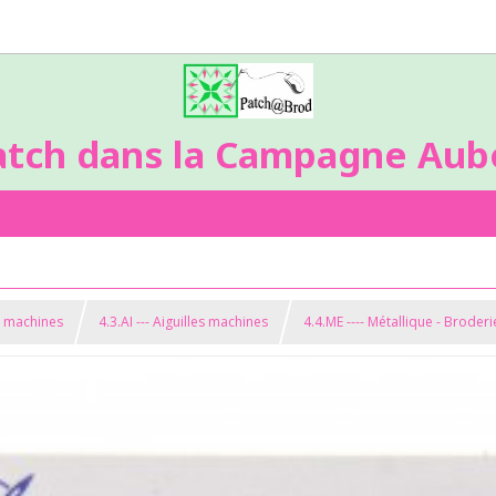
atch dans la Campagne Aubo
s machines
4.3.AI --- Aiguilles machines
4.4.ME ---- Métallique - Broderi