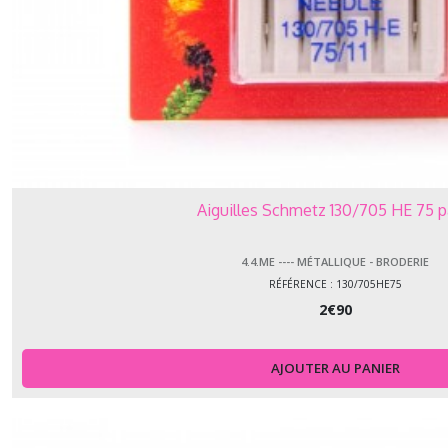
Aiguilles Schmetz 130/705 HE 75 p
4.4.ME ---- MÉTALLIQUE - BRODERIE
RÉFÉRENCE : 130/705HE75
2
€
90
AJOUTER AU PANIER