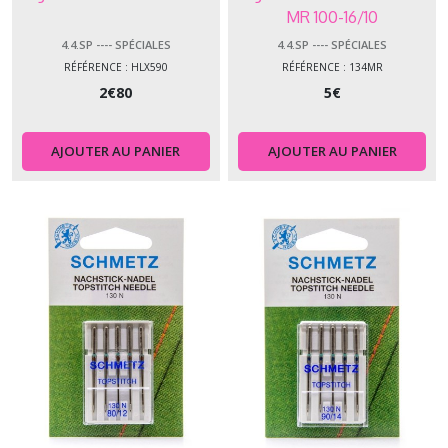
MR 100-16/10
4.4.SP ---- SPÉCIALES
4.4.SP ---- SPÉCIALES
RÉFÉRENCE : HLX590
RÉFÉRENCE : 134MR
2
€
80
5
€
AJOUTER AU PANIER
AJOUTER AU PANIER