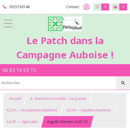
0325730148
Contact
0
0
Le Patch dans la
Campagne Auboise !
06 83 74 59 73
Accueil
4 - Machines à coudre - Long arms
4.2.AC -- Accessoires machines
4.3.AI --- Aiguilles machines
4.4.SP ---- Spéciales
Aiguille Schmetz HLX5 75