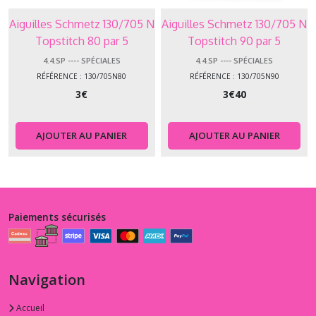
Aiguilles Schmetz 130/705 N
Aiguilles Schmetz 130/705 N
Topstitch 80 par 5
Topstitch 90 par 5
4.4.SP ---- SPÉCIALES
4.4.SP ---- SPÉCIALES
RÉFÉRENCE : 130/705N80
RÉFÉRENCE : 130/705N90
3
€
3
€
40
AJOUTER AU PANIER
AJOUTER AU PANIER
Paiements sécurisés
Navigation
Accueil