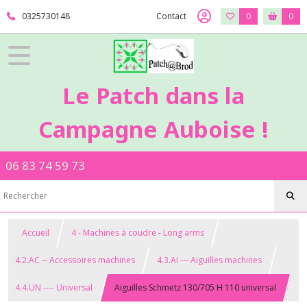
0325730148
Contact
0
0
Le Patch dans la
Campagne Auboise !
06 83 74 59 73
Accueil
4 - Machines à coudre - Long arms
4.2.AC -- Accessoires machines
4.3.AI --- Aiguilles machines
4.4.UN ---- Universal
Aiguilles Schmetz 130/705 H 110 universal