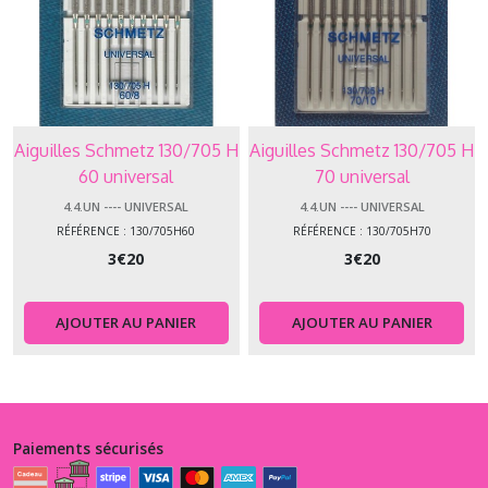
Aiguilles Schmetz 130/705 H
Aiguilles Schmetz 130/705 H
60 universal
70 universal
4.4.UN ---- UNIVERSAL
4.4.UN ---- UNIVERSAL
RÉFÉRENCE : 130/705H60
RÉFÉRENCE : 130/705H70
3
€
20
3
€
20
AJOUTER AU PANIER
AJOUTER AU PANIER
Paiements sécurisés