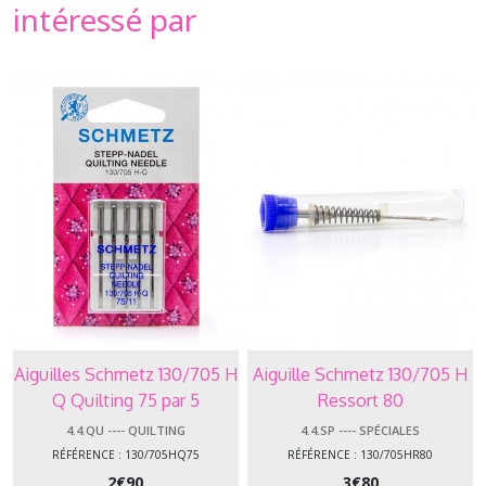
intéressé par
Aiguilles Schmetz 130/705 H
Aiguille Schmetz 130/705 H
Q Quilting 75 par 5
Ressort 80
4.4.QU ---- QUILTING
4.4.SP ---- SPÉCIALES
RÉFÉRENCE : 130/705HQ75
RÉFÉRENCE : 130/705HR80
2
€
90
3
€
80