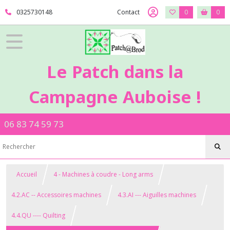
0325730148
Contact
0
0
Le Patch dans la
Campagne Auboise !
06 83 74 59 73
Accueil
4 - Machines à coudre - Long arms
4.2.AC -- Accessoires machines
4.3.AI --- Aiguilles machines
4.4.QU ---- Quilting