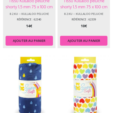
Tissu Kullaloo peluche
Tissu Kullaloo peluche
shorty 1.5 mm 75 x 100 cm
shorty 1.5 mm 75 x 100 cm
ferme 62340
trèfle gris 62339
8.2.KU -- KULLALOO PELUCHE
8.2.KU -- KULLALOO PELUCHE
RÉFÉRENCE : 62340
RÉFÉRENCE : 62339
14
€
10
€
AJOUTER AU PANIER
AJOUTER AU PANIER