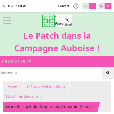
0325730148
Contact
0
0
Le Patch dans la
Campagne Auboise !
06 83 74 59 73
Accueil
8 - Tissus - Autres matières
8.2.KU -- Kullaloo peluche
Tissu Kullaloo peluche shorty 1.5 mm 75 x 100 cm trèfle 62341