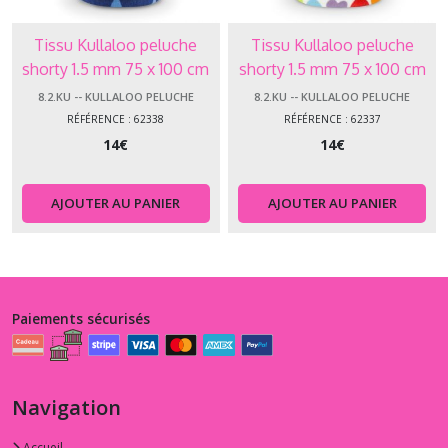
Tissu Kullaloo peluche
Tissu Kullaloo peluche
shorty 1.5 mm 75 x 100 cm
shorty 1.5 mm 75 x 100 cm
gouttes 62338
coeurs 62337
8.2.KU -- KULLALOO PELUCHE
8.2.KU -- KULLALOO PELUCHE
RÉFÉRENCE : 62338
RÉFÉRENCE : 62337
14
€
14
€
AJOUTER AU PANIER
AJOUTER AU PANIER
Paiements sécurisés
Navigation
Accueil