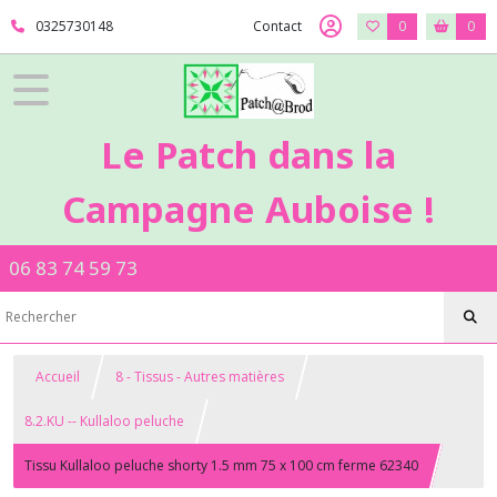
0325730148
Contact
0
0
Le Patch dans la
Campagne Auboise !
06 83 74 59 73
Accueil
8 - Tissus - Autres matières
8.2.KU -- Kullaloo peluche
Tissu Kullaloo peluche shorty 1.5 mm 75 x 100 cm ferme 62340