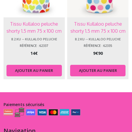
Tissu Kullaloo peluche
Tissu Kullaloo peluche
shorty 1.5 mm 75 x 100 cm
shorty 1.5 mm 75 x 100 cm
coeurs 62337
pois 62335
8.2.KU -- KULLALOO PELUCHE
8.2.KU -- KULLALOO PELUCHE
RÉFÉRENCE : 62337
RÉFÉRENCE : 62335
14
€
9
€
90
AJOUTER AU PANIER
AJOUTER AU PANIER
Paiements sécurisés
Navigation