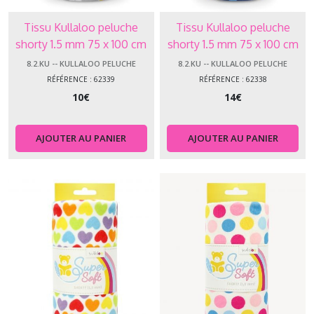
Tissu Kullaloo peluche
Tissu Kullaloo peluche
shorty 1.5 mm 75 x 100 cm
shorty 1.5 mm 75 x 100 cm
trèfle gris 62339
gouttes 62338
8.2.KU -- KULLALOO PELUCHE
8.2.KU -- KULLALOO PELUCHE
RÉFÉRENCE : 62339
RÉFÉRENCE : 62338
10
€
14
€
AJOUTER AU PANIER
AJOUTER AU PANIER