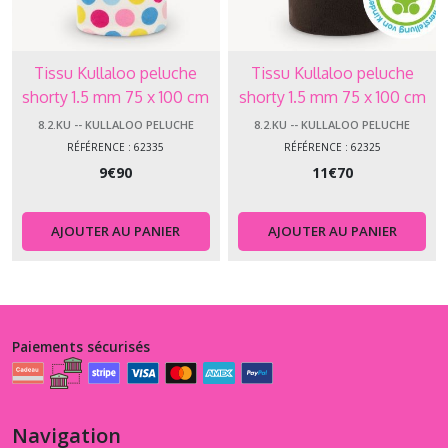
Tissu Kullaloo peluche
Tissu Kullaloo peluche
shorty 1.5 mm 75 x 100 cm
shorty 1.5 mm 75 x 100 cm
pois 62335
chocolat 62325
8.2.KU -- KULLALOO PELUCHE
8.2.KU -- KULLALOO PELUCHE
RÉFÉRENCE : 62335
RÉFÉRENCE : 62325
9
€
90
11
€
70
AJOUTER AU PANIER
AJOUTER AU PANIER
Paiements sécurisés
Navigation