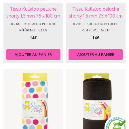
Tissu Kullaloo peluche
Tissu Kullaloo peluche
shorty 1.5 mm 75 x 100 cm
shorty 1.5 mm 75 x 100 cm
gouttes 62338
coeurs 62337
8.2.KU -- KULLALOO PELUCHE
8.2.KU -- KULLALOO PELUCHE
RÉFÉRENCE : 62338
RÉFÉRENCE : 62337
14
€
14
€
AJOUTER AU PANIER
AJOUTER AU PANIER