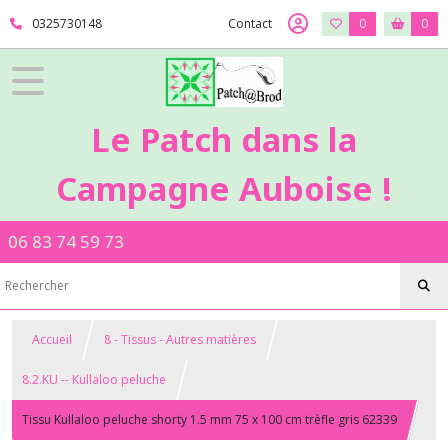
0325730148
Contact
0
0
Le Patch dans la
Campagne Auboise !
06 83 74 59 73
Accueil
8 - Tissus - Autres matières
8.2.KU -- Kullaloo peluche
Tissu Kullaloo peluche shorty 1.5 mm 75 x 100 cm trèfle gris 62339