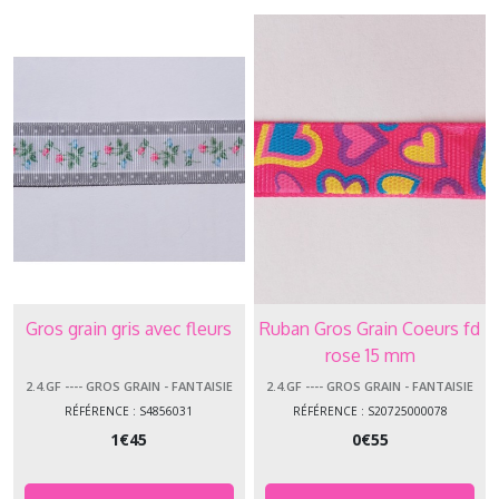
Gros grain gris avec fleurs
Ruban Gros Grain Coeurs fd
rose 15 mm
2.4.GF ---- GROS GRAIN - FANTAISIE
2.4.GF ---- GROS GRAIN - FANTAISIE
RÉFÉRENCE : S4856031
RÉFÉRENCE : S20725000078
1
€
45
0
€
55