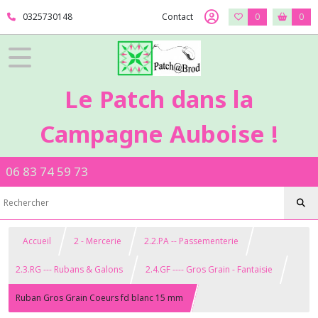
0325730148
Contact
0
0
Le Patch dans la
Campagne Auboise !
06 83 74 59 73
Accueil
2 - Mercerie
2.2.PA -- Passementerie
2.3.RG --- Rubans & Galons
2.4.GF ---- Gros Grain - Fantaisie
Ruban Gros Grain Coeurs fd blanc 15 mm