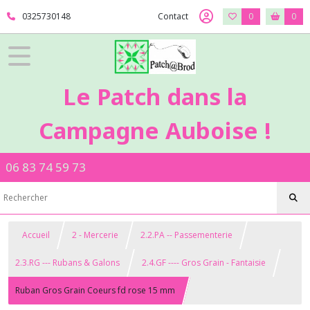
0325730148
Contact
0
0
Le Patch dans la
Campagne Auboise !
06 83 74 59 73
Accueil
2 - Mercerie
2.2.PA -- Passementerie
2.3.RG --- Rubans & Galons
2.4.GF ---- Gros Grain - Fantaisie
Ruban Gros Grain Coeurs fd rose 15 mm