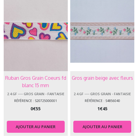
Ruban Gros Grain Coeurs fd
Gros grain beige avec fleurs
blanc 15 mm
2.4.GF ---- GROS GRAIN - FANTAISIE
2.4.GF ---- GROS GRAIN - FANTAISIE
RÉFÉRENCE : S20725000001
RÉFÉRENCE : S4856040
0
€
55
1
€
45
AJOUTER AU PANIER
AJOUTER AU PANIER