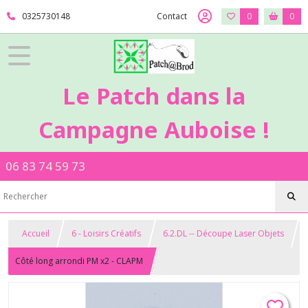
0325730148
Contact
0
0
Le Patch dans la
Campagne Auboise !
06 83 74 59 73
Accueil
6 - Loisirs Créatifs
6.2.DL -- Découpe Laser Objets
Côté long arrondi PM x2 - CLAPM