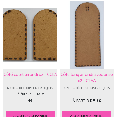
Côté court arrondi x2 - CCLA
Côté long arrondi avec anse
x2 - CLAA
6.2.DL -- DÉCOUPE LASER OBJETS
6.2.DL -- DÉCOUPE LASER OBJETS
RÉFÉRENCE : CCLA085
4
€
À PARTIR DE
6
€
AJOUTER AU PANIER
AJOUTER AU PANIER