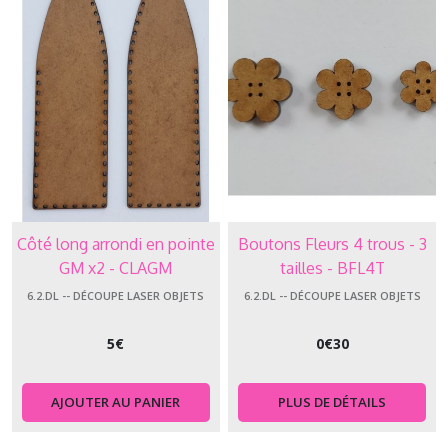
Côté long arrondi en pointe
Boutons Fleurs 4 trous - 3
GM x2 - CLAGM
tailles - BFL4T
6.2.DL -- DÉCOUPE LASER OBJETS
6.2.DL -- DÉCOUPE LASER OBJETS
5
€
0
€
30
AJOUTER AU PANIER
PLUS DE DÉTAILS