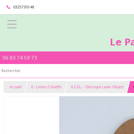
0325730148
Le P
06 83 74 59 73
Accueil
6 - Loisirs Créatifs
6.2.DL -- Découpe Laser Objets