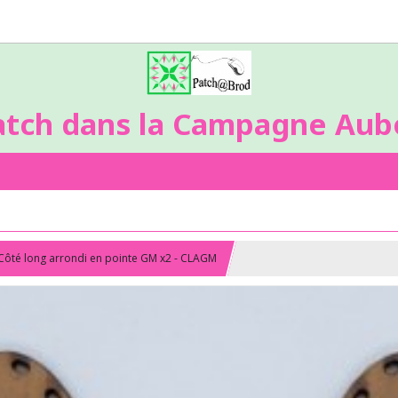
atch dans la Campagne Aubo
Côté long arrondi en pointe GM x2 - CLAGM