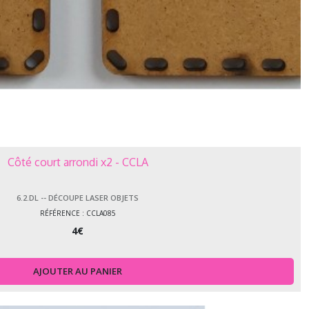
Côté court arrondi x2 - CCLA
6.2.DL -- DÉCOUPE LASER OBJETS
RÉFÉRENCE : CCLA085
4
€
AJOUTER AU PANIER