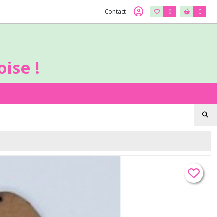
Contact
0
0
ise !