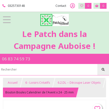
0325730148
Contact
0
0
Le Patch dans la
Campagne Auboise !
06 83 74 59 73
Accueil
6 - Loisirs Créatifs
6.2.DL -- Découpe Laser Objets
Bouton Boules Calendrier de l'Avent x 24 - 25 mm