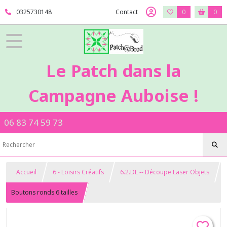
0325730148
Contact
0
0
Le Patch dans la
Campagne Auboise !
06 83 74 59 73
Accueil
6 - Loisirs Créatifs
6.2.DL -- Découpe Laser Objets
Boutons ronds 6 tailles