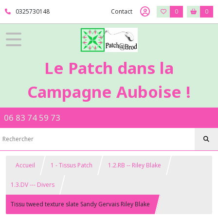
0325730148
Contact
0
0
Le Patch dans la
Campagne Auboise !
06 83 74 59 73
Accueil
1 - Tissus Patch
1.2.RB -- Riley Blake
1.3.DV --- Divers
Tissu tweed texture slate Sandy Gervais Riley Blake