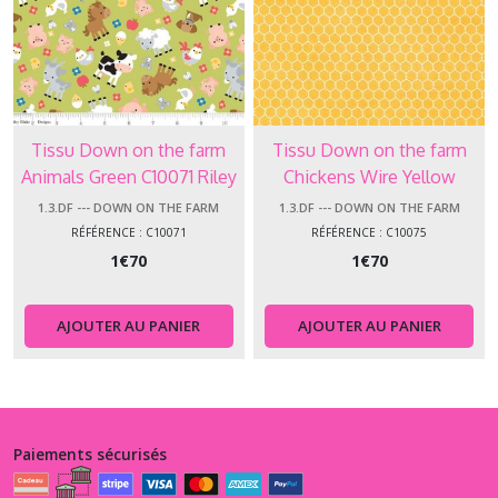
Tissu Down on the farm
Tissu Down on the farm
Animals Green C10071 Riley
Chickens Wire Yellow
Blake
1.3.DF --- DOWN ON THE FARM
1.3.DF --- DOWN ON THE FARM
RÉFÉRENCE : C10071
RÉFÉRENCE : C10075
1
€
70
1
€
70
AJOUTER AU PANIER
AJOUTER AU PANIER
Paiements sécurisés