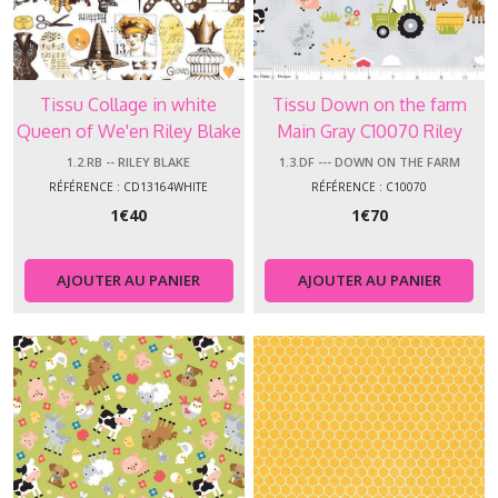
Tissu Collage in white
Tissu Down on the farm
Queen of We'en Riley Blake
Main Gray C10070 Riley
CD13164WHITE
Blake
1.2.RB -- RILEY BLAKE
1.3.DF --- DOWN ON THE FARM
RÉFÉRENCE : CD13164WHITE
RÉFÉRENCE : C10070
1
€
40
1
€
70
AJOUTER AU PANIER
AJOUTER AU PANIER