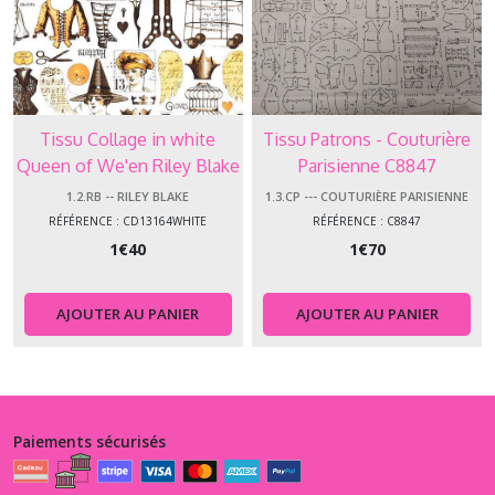
Tissu Collage in white
Tissu Patrons - Couturière
Queen of We'en Riley Blake
Parisienne C8847
CD13164WHITE
1.2.RB -- RILEY BLAKE
1.3.CP --- COUTURIÈRE PARISIENNE
RÉFÉRENCE : CD13164WHITE
RÉFÉRENCE : C8847
1
€
40
1
€
70
AJOUTER AU PANIER
AJOUTER AU PANIER
Paiements sécurisés