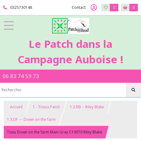
0325730148
Contact
0
0
Le Patch dans la
Campagne Auboise !
06 83 74 59 73
Accueil
1 - Tissus Patch
1.2.RB -- Riley Blake
1.3.DF --- Down on the farm
Tissu Down on the farm Main Gray C10070 Riley Blake