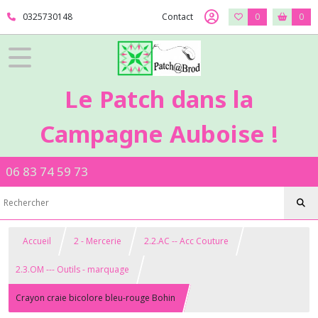
0325730148
Contact
0
0
Le Patch dans la
Campagne Auboise !
06 83 74 59 73
Accueil
2 - Mercerie
2.2.AC -- Acc Couture
2.3.OM --- Outils - marquage
Crayon craie bicolore bleu-rouge Bohin