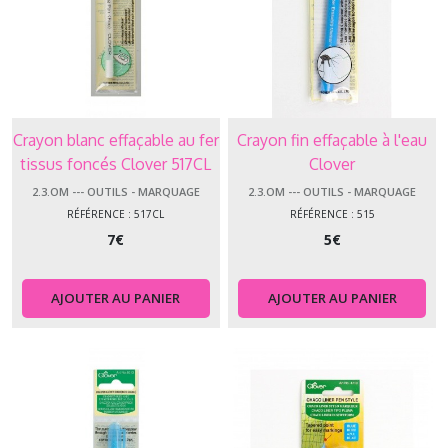
Crayon blanc effaçable au fer
Crayon fin effaçable à l'eau
tissus foncés Clover 517CL
Clover
2.3.OM --- OUTILS - MARQUAGE
2.3.OM --- OUTILS - MARQUAGE
RÉFÉRENCE : 517CL
RÉFÉRENCE : 515
7
€
5
€
AJOUTER AU PANIER
AJOUTER AU PANIER