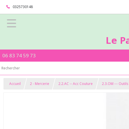
0325730148
Le P
06 83 74 59 73
Accueil
2 - Mercerie
2.2.AC -- Acc Couture
2.3.OM --- Outil