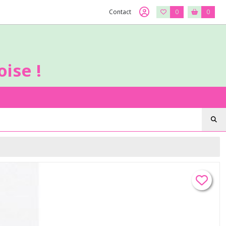
Contact
0
0
ise !