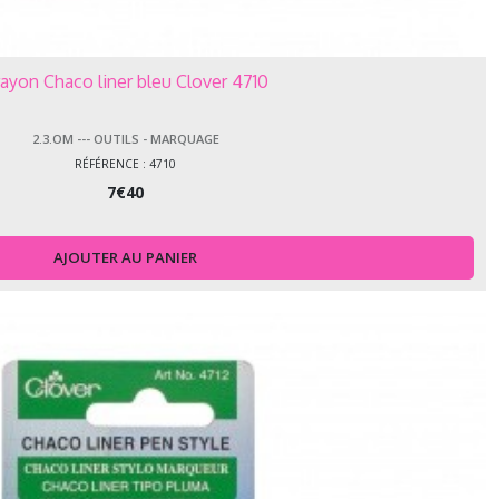
ayon Chaco liner bleu Clover 4710
2.3.OM --- OUTILS - MARQUAGE
RÉFÉRENCE : 4710
7
€
40
AJOUTER AU PANIER