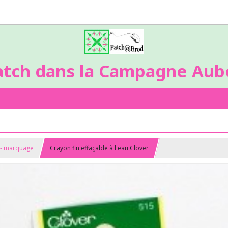
atch dans la Campagne Aubo
s - marquage
Crayon fin effaçable à l'eau Clover