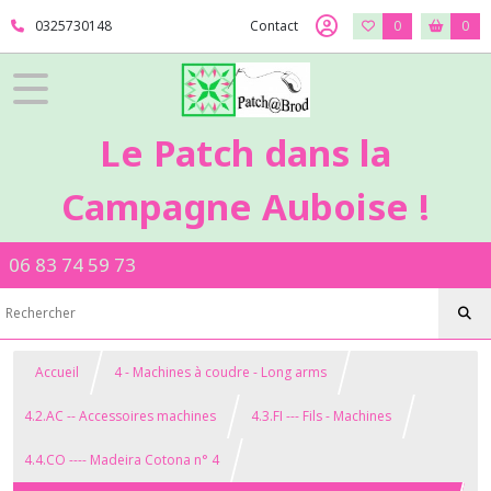
0325730148
Contact
0
0
Le Patch dans la
Campagne Auboise !
06 83 74 59 73
Accueil
4 - Machines à coudre - Long arms
4.2.AC -- Accessoires machines
4.3.FI --- Fils - Machines
4.4.CO ---- Madeira Cotona n° 4