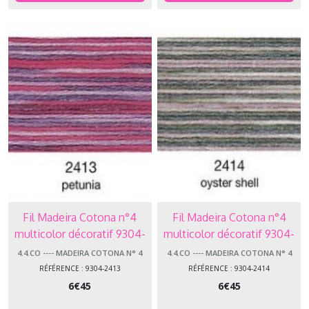
Fil Madeira Cotona n°4
Fil Madeira Cotona n°4
multicolor décoratif 9304-
multicolor décoratif 9304-
2413 Petunia
2414 Oyster shell
4.4.CO ---- MADEIRA COTONA N° 4
4.4.CO ---- MADEIRA COTONA N° 4
RÉFÉRENCE : 9304-2413
RÉFÉRENCE : 9304-2414
6
€
45
6
€
45