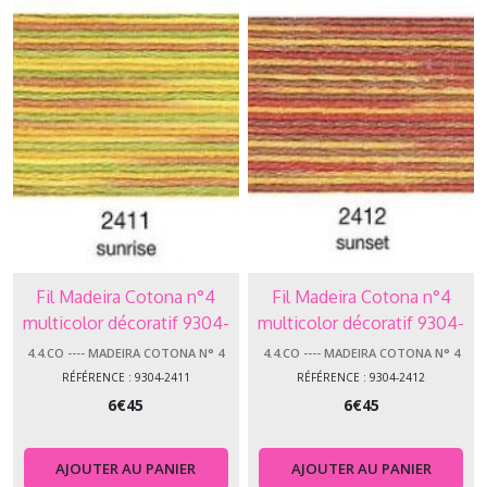
Fil Madeira Cotona n°4
Fil Madeira Cotona n°4
multicolor décoratif 9304-
multicolor décoratif 9304-
2411 Sunrise
2412 Sunset
4.4.CO ---- MADEIRA COTONA N° 4
4.4.CO ---- MADEIRA COTONA N° 4
RÉFÉRENCE : 9304-2411
RÉFÉRENCE : 9304-2412
6
€
45
6
€
45
AJOUTER AU PANIER
AJOUTER AU PANIER