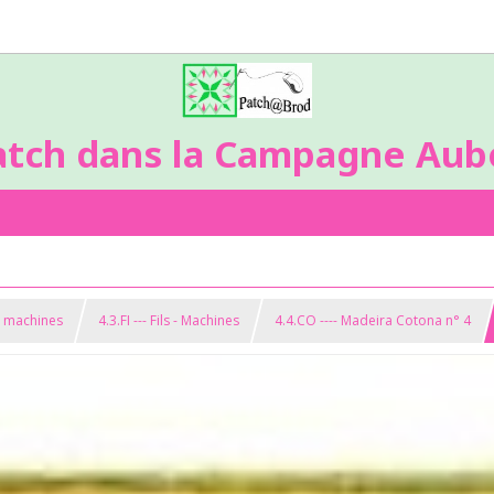
atch dans la Campagne Aubo
s machines
4.3.FI --- Fils - Machines
4.4.CO ---- Madeira Cotona n° 4