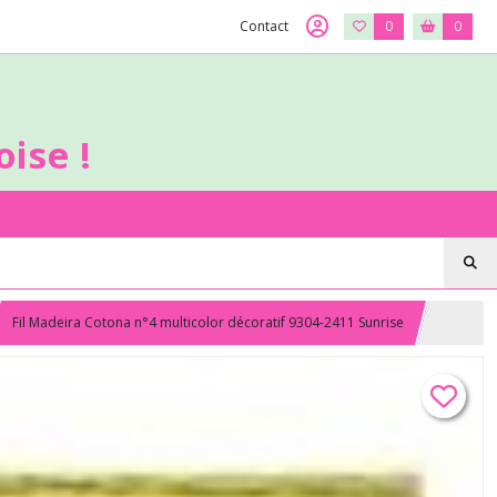
Contact
0
0
ise !
Fil Madeira Cotona n°4 multicolor décoratif 9304-2411 Sunrise