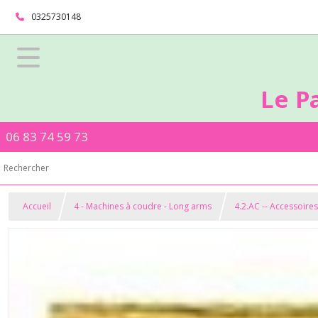
0325730148
Le P
06 83 74 59 73
Accueil
4 - Machines à coudre - Long arms
4.2.AC -- Accessoire