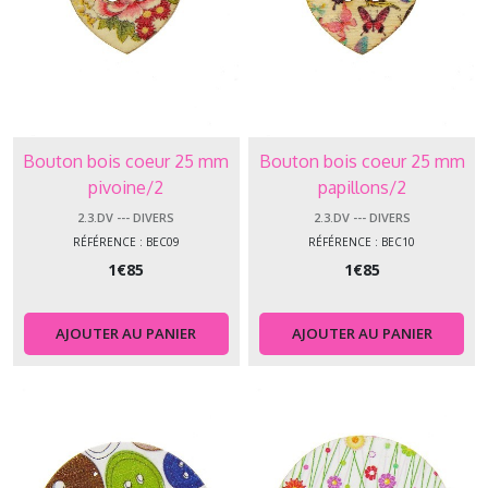
Bouton bois coeur 25 mm
Bouton bois coeur 25 mm
pivoine/2
papillons/2
2.3.DV --- DIVERS
2.3.DV --- DIVERS
RÉFÉRENCE : BEC09
RÉFÉRENCE : BEC10
1
€
85
1
€
85
AJOUTER AU PANIER
AJOUTER AU PANIER