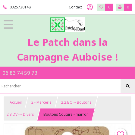
0325730148
Contact
0
0
Le Patch dans la
Campagne Auboise !
06 83 74 59 73
Accueil
2 - Mercerie
2.2.BO -- Boutons
2.3.DV --- Divers
Boutons Couture - marron