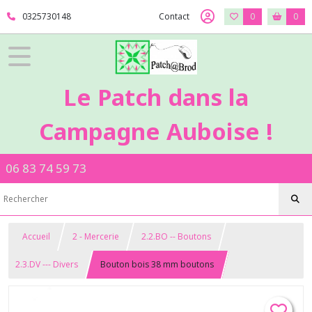
0325730148
Contact
0
0
Le Patch dans la
Campagne Auboise !
06 83 74 59 73
Accueil
2 - Mercerie
2.2.BO -- Boutons
2.3.DV --- Divers
Bouton bois 38 mm boutons