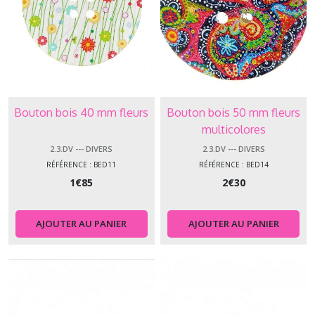
Bouton bois 40 mm fleurs
Bouton bois 50 mm fleurs
multicolores
2.3.DV --- DIVERS
2.3.DV --- DIVERS
RÉFÉRENCE : BED11
RÉFÉRENCE : BED14
1
€
85
2
€
30
AJOUTER AU PANIER
AJOUTER AU PANIER