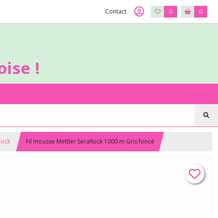
Contact
0
0
ise !
lock
Fil mousse Mettler Seraflock 1000 m Gris foncé