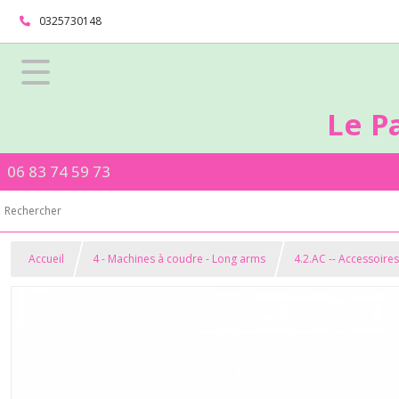
0325730148
Le P
06 83 74 59 73
Accueil
4 - Machines à coudre - Long arms
4.2.AC -- Accessoire