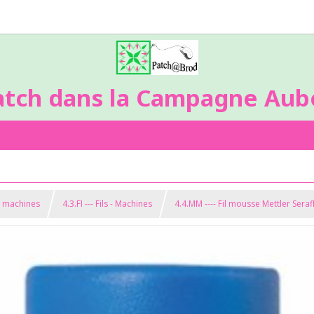
atch dans la Campagne Aubo
s machines
4.3.FI --- Fils - Machines
4.4.MM ---- Fil mousse Mettler Seraf