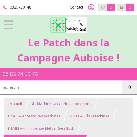
0325730148
Contact
0
0
Le Patch dans la
Campagne Auboise !
06 83 74 59 73
Accueil
4 - Machines à coudre - Long arms
4.2.AC -- Accessoires machines
4.3.FI --- Fils - Machines
4.4.MM ---- Fil mousse Mettler Seraflock