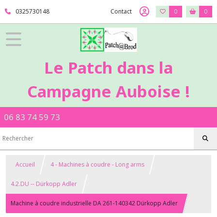
0325730148
Contact
0
0
Le Patch dans la
Campagne Auboise !
06 83 74 59 73
Accueil
4 - Machines à coudre - Long arms
4.2.DU -- Dürkopp Adler
Machine à coudre industrielle DA 261-140342 Dürkopp Adler