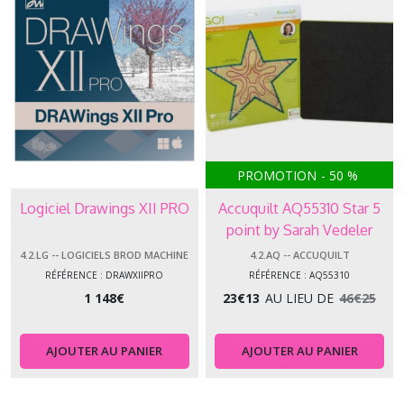
PROMOTION
-
50
%
Logiciel Drawings XII PRO
Accuquilt AQ55310 Star 5
point by Sarah Vedeler
4.2.LG -- LOGICIELS BROD MACHINE
4.2.AQ -- ACCUQUILT
RÉFÉRENCE : DRAWXIIPRO
RÉFÉRENCE : AQ55310
1 148
€
23
€
13
AU LIEU DE
46
€
25
AJOUTER AU PANIER
AJOUTER AU PANIER