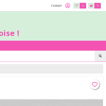
Contact
0
0
ise !