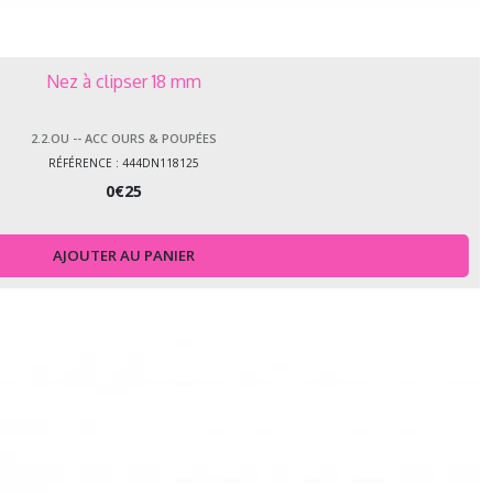
Nez à clipser 18 mm
2.2.OU -- ACC OURS & POUPÉES
RÉFÉRENCE : 444DN118125
0
€
25
AJOUTER AU PANIER