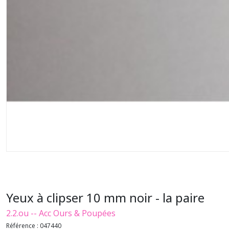
Yeux à clipser 10 mm noir - la paire
2.2.ou -- Acc Ours & Poupées
Référence :
047440