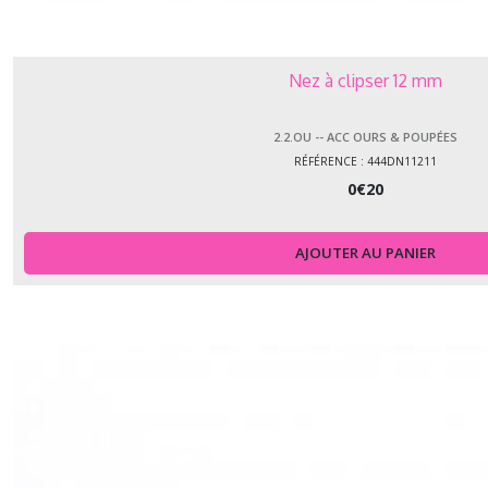
Nez à clipser 12 mm
2.2.OU -- ACC OURS & POUPÉES
RÉFÉRENCE : 444DN11211
0
€
20
AJOUTER AU PANIER