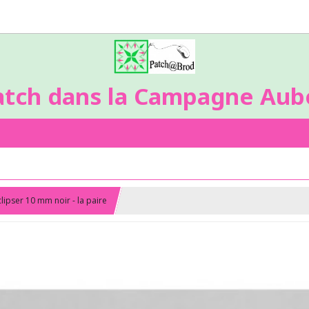
atch dans la Campagne Aubo
clipser 10 mm noir - la paire