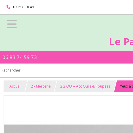
0325730148
Le P
06 83 74 59 73
Accueil
2 - Mercerie
2.2.OU -- Acc Ours & Poupées
Yeux à 