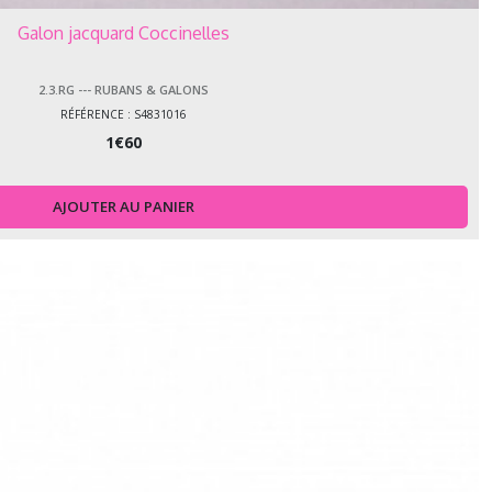
Galon jacquard Coccinelles
2.3.RG --- RUBANS & GALONS
RÉFÉRENCE : S4831016
1
€
60
AJOUTER AU PANIER