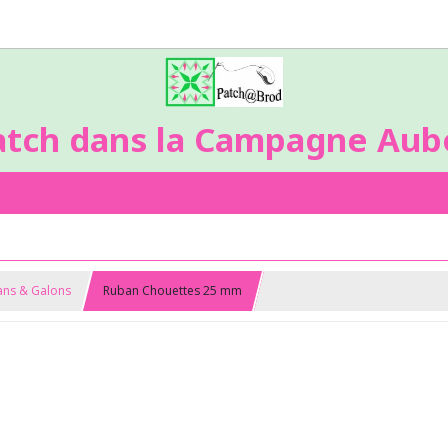
atch dans la Campagne Aubo
bans & Galons
Ruban Chouettes 25 mm