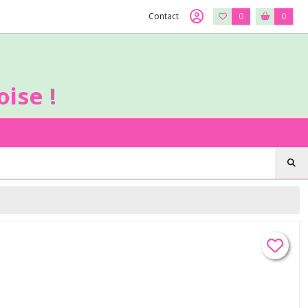
Contact
0
0
ise !