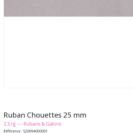
Ruban Chouettes 25 mm
2.3.rg --- Rubans & Galons
Référence :
S20694000001