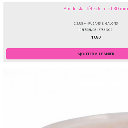
Bande skaï tête de mort 30 m
2.3.RG --- RUBANS & GALONS
RÉFÉRENCE : S7584002
1
€
80
AJOUTER AU PANIER