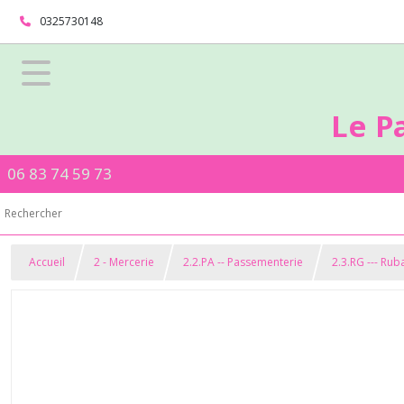
0325730148
Le P
06 83 74 59 73
Accueil
2 - Mercerie
2.2.PA -- Passementerie
2.3.RG --- Ru