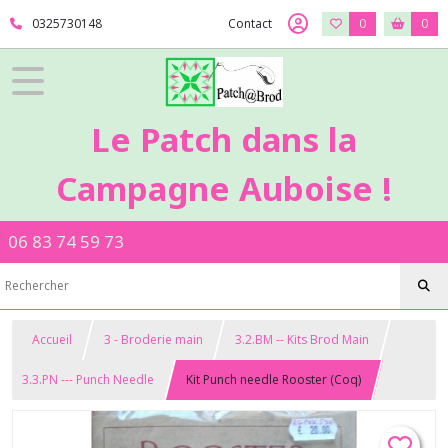
0325730148
Contact
0
0
Le Patch dans la
Campagne Auboise !
06 83 74 59 73
Accueil
3 - Broderie main
3.2.BM -- Kits Brod Main
3.3.PN --- Punch Needle
Kit Punch needle Rooster (Coq)