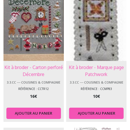
Kit à broder - Carton perforé
Kit à broder - Marque page
Décembre
Patchwork
3.3.CC --- COUSINES & COMPAGNIE
3.3.CC --- COUSINES & COMPAGNIE
RÉFÉRENCE : CCTR12
RÉFÉRENCE : CCMP83
16
€
10
€
AJOUTER AU PANIER
AJOUTER AU PANIER