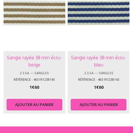
Sangle rayée 38 mm écru-
Sangle rayée 38 mm écru-
beige
bleu
2.3.SA --- SANGLES
2.3.SA --- SANGLES
RÉFÉRENCE : 465191238145
RÉFÉRENCE : 465191238143
1
€
60
1
€
60
AJOUTER AU PANIER
AJOUTER AU PANIER