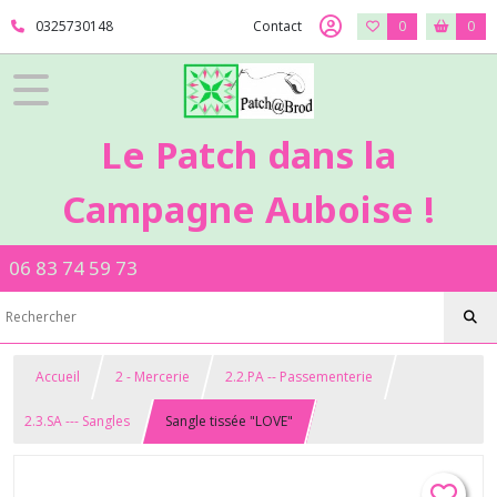
0325730148
Contact
0
0
Le Patch dans la
Campagne Auboise !
06 83 74 59 73
Accueil
2 - Mercerie
2.2.PA -- Passementerie
2.3.SA --- Sangles
Sangle tissée "LOVE"