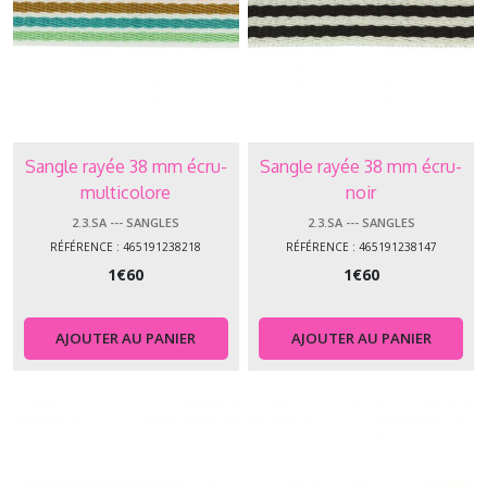
Sangle rayée 38 mm écru-
Sangle rayée 38 mm écru-
multicolore
noir
2.3.SA --- SANGLES
2.3.SA --- SANGLES
RÉFÉRENCE : 465191238218
RÉFÉRENCE : 465191238147
1
€
60
1
€
60
AJOUTER AU PANIER
AJOUTER AU PANIER