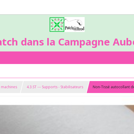
atch dans la Campagne Aubo
s machines
4.3.ST --- Supports - Stabilisateurs
Non-Tissé autocollant d