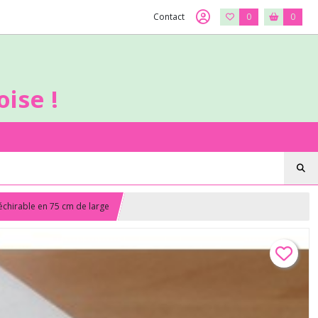
Contact
0
0
ise !
échirable en 75 cm de large