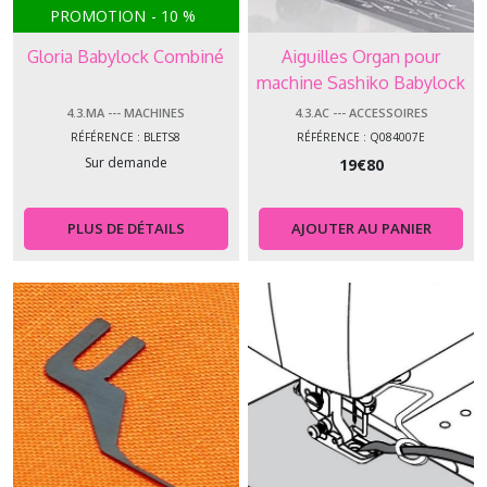
PROMOTION
-
10
%
Gloria Babylock Combiné
Aiguilles Organ pour
machine Sashiko Babylock
BLQK
4.3.MA --- MACHINES
4.3.AC --- ACCESSOIRES
RÉFÉRENCE : BLETS8
RÉFÉRENCE : Q084007E
Sur demande
19
€
80
PLUS DE DÉTAILS
AJOUTER AU PANIER