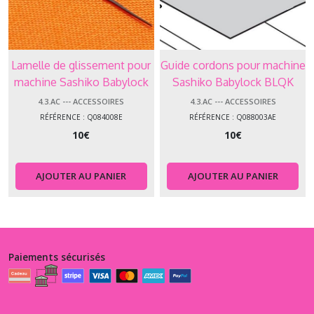
Lamelle de glissement pour
Guide cordons pour machine
machine Sashiko Babylock
Sashiko Babylock BLQK
BLQK
4.3.AC --- ACCESSOIRES
4.3.AC --- ACCESSOIRES
RÉFÉRENCE : Q084008E
RÉFÉRENCE : Q088003AE
10
€
10
€
AJOUTER AU PANIER
AJOUTER AU PANIER
Paiements sécurisés