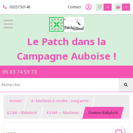
0325730148
Contact
0
0
Le Patch dans la
Campagne Auboise !
06 83 74 59 73
Accueil
4 - Machines à coudre - Long arms
4.2.BA -- Babylock
4.3.MA --- Machines
Ovation Babylock