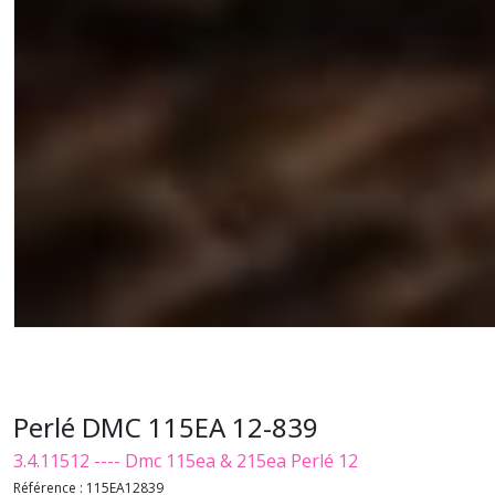
Perlé DMC 115EA 12-839
3.4.11512 ---- Dmc 115ea & 215ea Perlé 12
Référence :
115EA12839