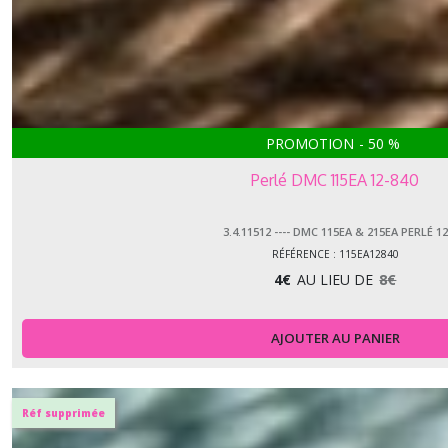
PROMOTION
-
50
%
Perlé DMC 115EA 12-840
3.4.11512 ---- DMC 115EA & 215EA PERLÉ 12
RÉFÉRENCE : 115EA12840
4
€
AU LIEU DE
8
€
AJOUTER AU PANIER
Réf supprimée