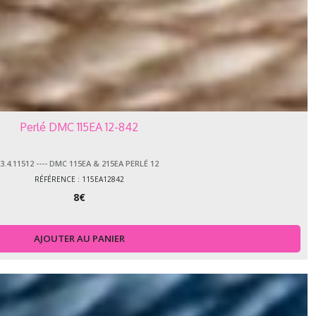
Perlé DMC 115EA 12-842
3.4.11512 ---- DMC 115EA & 215EA PERLÉ 12
RÉFÉRENCE : 115EA12842
8
€
AJOUTER AU PANIER