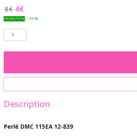
4
€
8
€
-
50
%
PROMOTION
Description
Perlé DMC 115EA 12-839