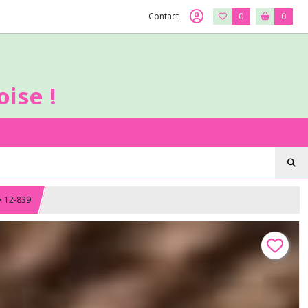
Contact
0
0
ise !
A 12-839