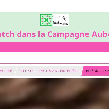
atch dans la Campagne Aubo
DMC Perlé
3.4.11512 ---- DMC 115EA & 215EA Perlé 12
Perlé DMC 115E