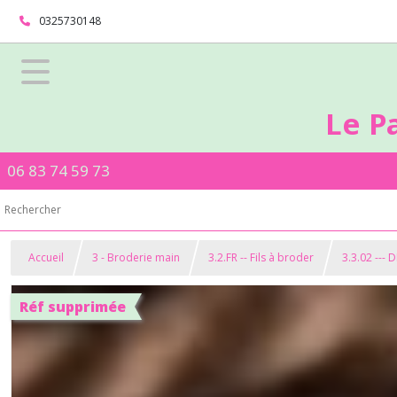
0325730148
Le P
06 83 74 59 73
Accueil
3 - Broderie main
3.2.FR -- Fils à broder
3.3.02 --- 
Réf supprimée