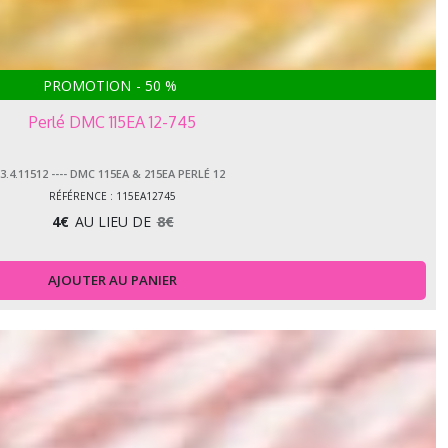
PROMOTION
-
50
%
Perlé DMC 115EA 12-745
3.4.11512 ---- DMC 115EA & 215EA PERLÉ 12
RÉFÉRENCE : 115EA12745
4
€
AU LIEU DE
8
€
AJOUTER AU PANIER