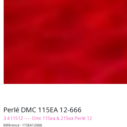
Perlé DMC 115EA 12-666
3.4.11512 ---- Dmc 115ea & 215ea Perlé 12
Référence :
115EA12666