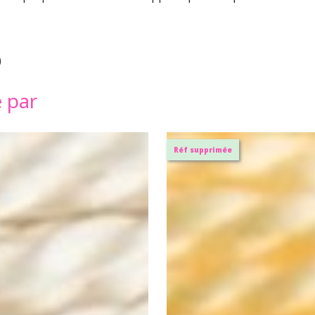
)
é par
Réf supprimée