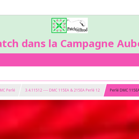
atch dans la Campagne Aubo
DMC Perlé
3.4.11512 ---- DMC 115EA & 215EA Perlé 12
Perlé DMC 115E