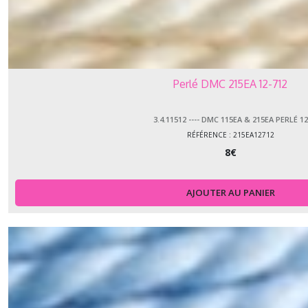
Perlé DMC 215EA 12-712
3.4.11512 ---- DMC 115EA & 215EA PERLÉ 12
RÉFÉRENCE : 215EA12712
8
€
AJOUTER AU PANIER