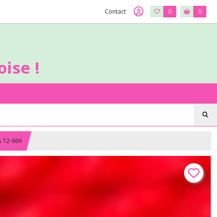
Contact
0
0
ise !
A 12-666