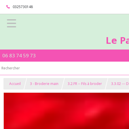
0325730148
Le P
06 83 74 59 73
Accueil
3 - Broderie main
3.2.FR -- Fils à broder
3.3.02 --- 