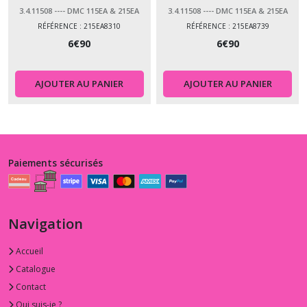
3.4.11508 ---- DMC 115EA & 215EA
3.4.11508 ---- DMC 115EA & 215EA
PERLÉ 08
PERLÉ 08
RÉFÉRENCE : 215EA8310
RÉFÉRENCE : 215EA8739
6
€
90
6
€
90
AJOUTER AU PANIER
AJOUTER AU PANIER
Paiements sécurisés
Navigation
Accueil
Catalogue
Contact
Qui suis-je ?