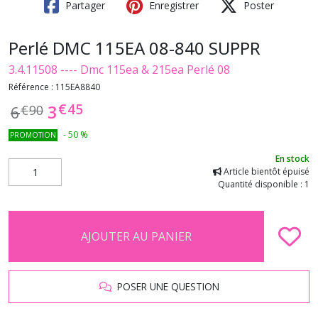
Partager
Enregistrer
Poster
Perlé DMC 115EA 08-840 SUPPR
3.4.11508 ---- Dmc 115ea & 215ea Perlé 08
Référence :
115EA8840
€
45
3
6
€
90
-
50
%
PROMOTION
En stock
Article bientôt épuisé
Quantité disponible : 1
AJOUTER AU PANIER
POSER UNE QUESTION