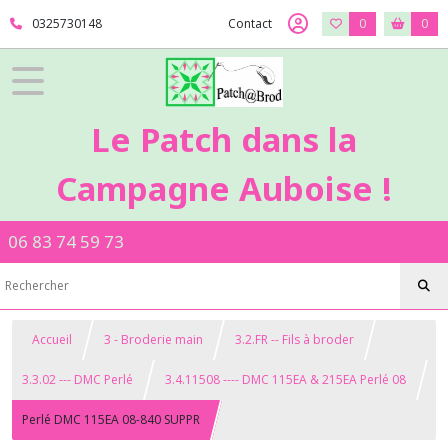
0325730148
Contact
0
0
Le Patch dans la
Campagne Auboise !
06 83 74 59 73
Accueil
3 - Broderie main
3.2.FR -- Fils à broder
3.3.02 --- DMC Perlé
3.4.11508 ---- DMC 115EA & 215EA Perlé 08
Perlé DMC 115EA 08-840 SUPPR