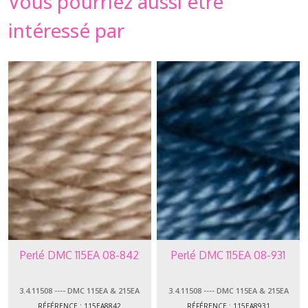
Vous pourriez aussi être
intéressé par
Perlé DMC 115EA 08-842
Perlé DMC 115EA 08-931
3.4.11508 ---- DMC 115EA & 215EA
3.4.11508 ---- DMC 115EA & 215EA
PERLÉ 08
PERLÉ 08
RÉFÉRENCE : 115EA8842
RÉFÉRENCE : 115EA8931