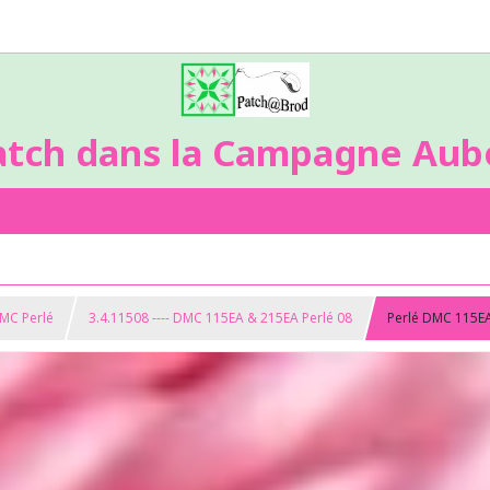
atch dans la Campagne Aubo
DMC Perlé
3.4.11508 ---- DMC 115EA & 215EA Perlé 08
Perlé DMC 115E