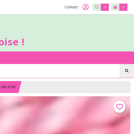
Contact
0
0
ise !
A 08-4180