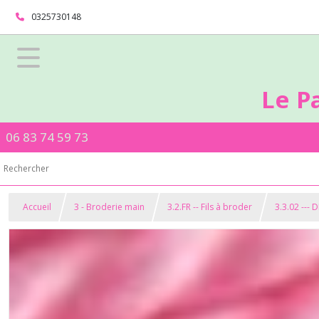
0325730148
Le P
06 83 74 59 73
Accueil
3 - Broderie main
3.2.FR -- Fils à broder
3.3.02 --- 