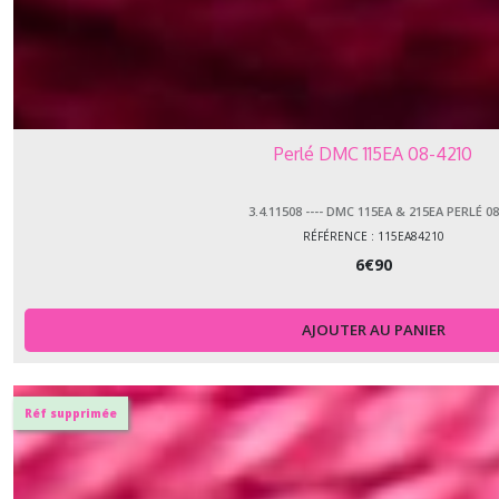
Perlé DMC 115EA 08-4210
3.4.11508 ---- DMC 115EA & 215EA PERLÉ 08
RÉFÉRENCE : 115EA84210
6
€
90
AJOUTER AU PANIER
Réf supprimée