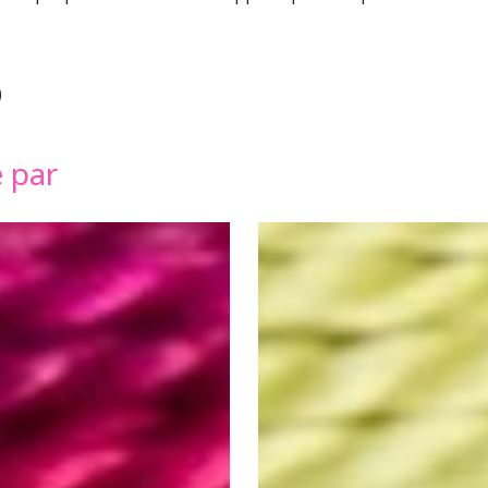
)
é par