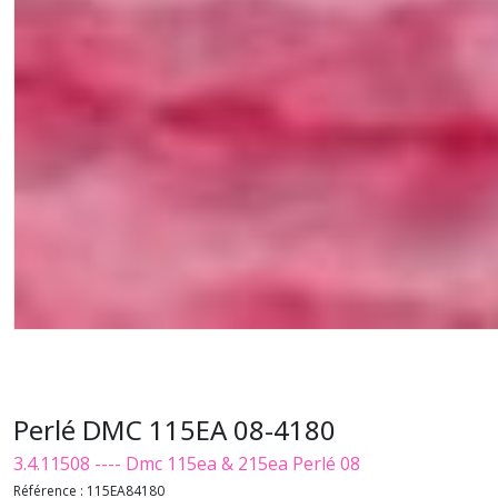
Perlé DMC 115EA 08-4180
3.4.11508 ---- Dmc 115ea & 215ea Perlé 08
Référence :
115EA84180