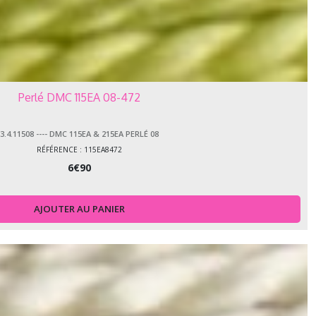
Perlé DMC 115EA 08-472
3.4.11508 ---- DMC 115EA & 215EA PERLÉ 08
RÉFÉRENCE : 115EA8472
6
€
90
AJOUTER AU PANIER