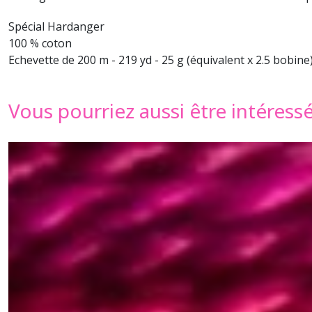
Spécial Hardanger
100 % coton
Echevette de 200 m - 219 yd - 25 g (équivalent x 2.5 bobine
Vous pourriez aussi être intéress