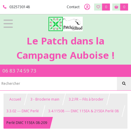
0325730148
Contact
0
0
Le Patch dans la
Campagne Auboise !
06 83 74 59 73
Accueil
3 - Broderie main
3.2.FR -- Fils à broder
3.3.02 --- DMC Perlé
3.4.11508 ---- DMC 115EA & 215EA Perlé 08
Perlé DMC 115EA 08-209