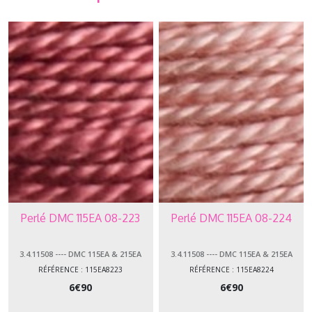
Perlé DMC 115EA 08-223
Perlé DMC 115EA 08-224
3.4.11508 ---- DMC 115EA & 215EA
3.4.11508 ---- DMC 115EA & 215EA
PERLÉ 08
PERLÉ 08
RÉFÉRENCE : 115EA8223
RÉFÉRENCE : 115EA8224
6
€
90
6
€
90