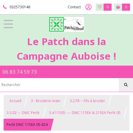
0325730148
Contact
0
0
Le Patch dans la
Campagne Auboise !
06 83 74 59 73
Accueil
3 - Broderie main
3.2.FR -- Fils à broder
3.3.02 --- DMC Perlé
3.4.11505 ---- DMC 115EA & 215EA Perlé 05
Perlé DMC 115EA 05-824