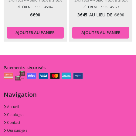
3.4.11505 ---- DMC 115EA & 215EA
3.4.11505 ---- DMC 115EA & 215EA
PERLÉ 05
PERLÉ 05
RÉFÉRENCE : 115EA5842
RÉFÉRENCE : 115EA5927
6
€
90
3
€
45
AU LIEU DE
6
€
90
AJOUTER AU PANIER
AJOUTER AU PANIER
Paiements sécurisés
Navigation
Accueil
Catalogue
Contact
Qui suis-je ?