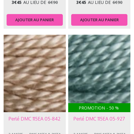
3
€
45
AU LIEU DE
6
€
90
3
€
45
AU LIEU DE
6
€
90
AJOUTER AU PANIER
AJOUTER AU PANIER
PROMOTION
-
50
%
Perlé DMC 115EA 05-842
Perlé DMC 115EA 05-927