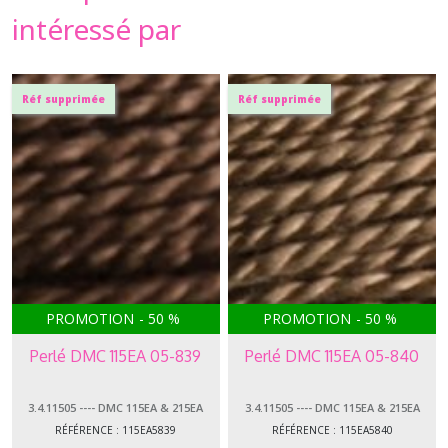
intéressé par
Réf supprimée
Réf supprimée
PROMOTION
-
50
%
PROMOTION
-
50
%
Perlé DMC 115EA 05-839
Perlé DMC 115EA 05-840
3.4.11505 ---- DMC 115EA & 215EA
3.4.11505 ---- DMC 115EA & 215EA
PERLÉ 05
PERLÉ 05
RÉFÉRENCE : 115EA5839
RÉFÉRENCE : 115EA5840