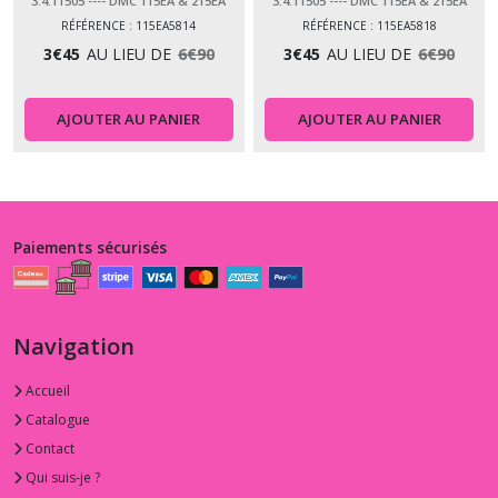
3.4.11505 ---- DMC 115EA & 215EA
3.4.11505 ---- DMC 115EA & 215EA
PERLÉ 05
PERLÉ 05
RÉFÉRENCE : 115EA5814
RÉFÉRENCE : 115EA5818
3
€
45
AU LIEU DE
6
€
90
3
€
45
AU LIEU DE
6
€
90
AJOUTER AU PANIER
AJOUTER AU PANIER
Paiements sécurisés
Navigation
Accueil
Catalogue
Contact
Qui suis-je ?