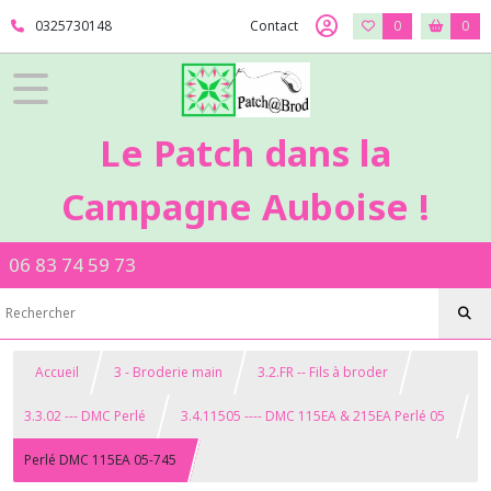
0325730148
Contact
0
0
Le Patch dans la
Campagne Auboise !
06 83 74 59 73
Accueil
3 - Broderie main
3.2.FR -- Fils à broder
3.3.02 --- DMC Perlé
3.4.11505 ---- DMC 115EA & 215EA Perlé 05
Perlé DMC 115EA 05-745