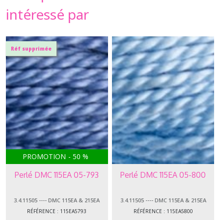
intéressé par
Réf supprimée
PROMOTION
-
50
%
Perlé DMC 115EA 05-793
Perlé DMC 115EA 05-800
3.4.11505 ---- DMC 115EA & 215EA
3.4.11505 ---- DMC 115EA & 215EA
PERLÉ 05
PERLÉ 05
RÉFÉRENCE : 115EA5793
RÉFÉRENCE : 115EA5800