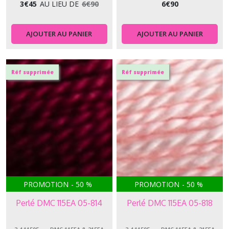
3
€
45
AU LIEU DE
6
€
90
6
€
90
AJOUTER AU PANIER
AJOUTER AU PANIER
Réf supprimée
Réf supprimée
PROMOTION
-
50
%
PROMOTION
-
50
%
Perlé DMC 115EA 05-814
Perlé DMC 115EA 05-818