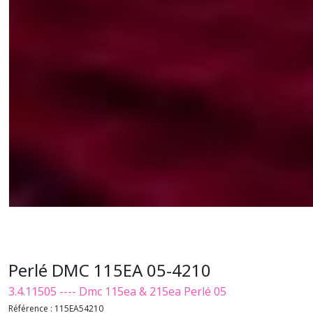
Perlé DMC 115EA 05-4210
3.4.11505 ---- Dmc 115ea & 215ea Perlé 05
Référence :
115EA54210