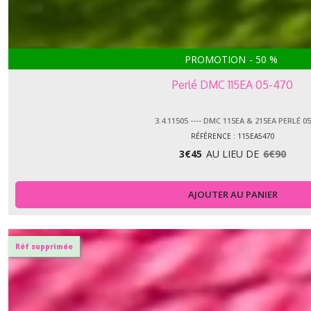
PROMOTION
-
50
%
Perlé DMC 115EA 05-470
3.4.11505 ---- DMC 115EA & 215EA PERLÉ 05
RÉFÉRENCE : 115EA5470
3
€
45
AU LIEU DE
6
€
90
AJOUTER AU PANIER
Réf supprimée