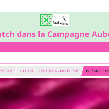
atch dans la Campagne Aubo
DMC Perlé
3.4.11505 ---- DMC 115EA & 215EA Perlé 05
Perlé DMC 115E