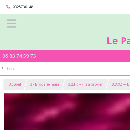
0325730148
Le P
06 83 74 59 73
Accueil
3 - Broderie main
3.2.FR -- Fils à broder
3.3.02 --- 