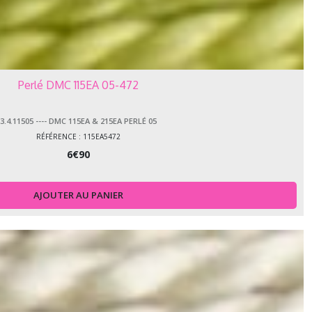
Perlé DMC 115EA 05-472
3.4.11505 ---- DMC 115EA & 215EA PERLÉ 05
RÉFÉRENCE : 115EA5472
6
€
90
AJOUTER AU PANIER