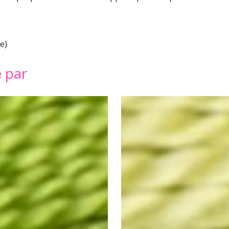
e)
é par