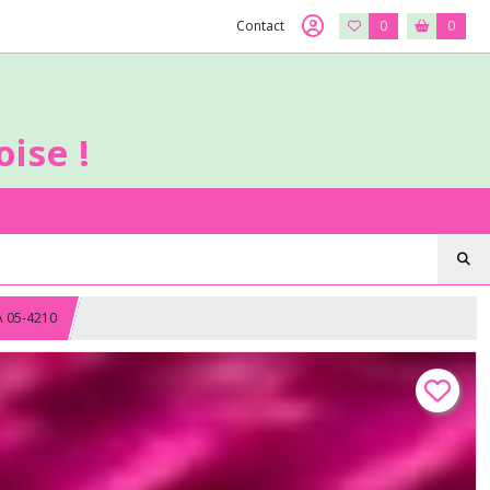
Contact
0
0
ise !
A 05-4210