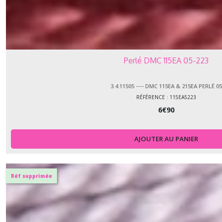
Perlé DMC 115EA 05-223
3.4.11505 ---- DMC 115EA & 215EA PERLÉ 05
RÉFÉRENCE : 115EA5223
6
€
90
AJOUTER AU PANIER
Réf supprimée