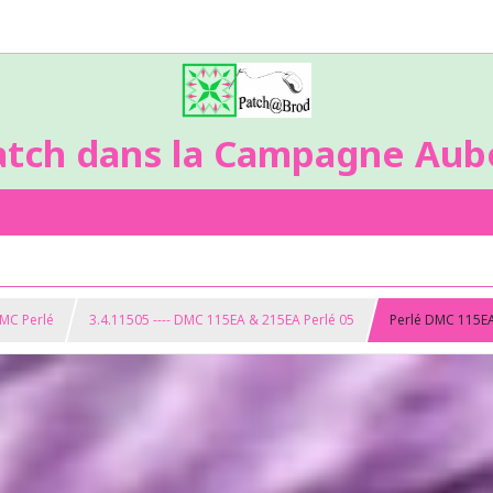
atch dans la Campagne Aubo
DMC Perlé
3.4.11505 ---- DMC 115EA & 215EA Perlé 05
Perlé DMC 115E