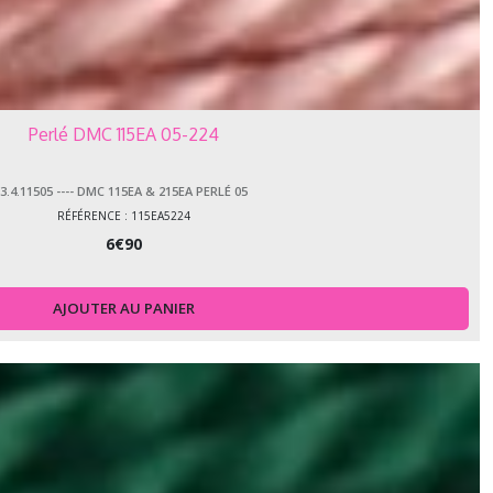
Perlé DMC 115EA 05-224
3.4.11505 ---- DMC 115EA & 215EA PERLÉ 05
RÉFÉRENCE : 115EA5224
6
€
90
AJOUTER AU PANIER