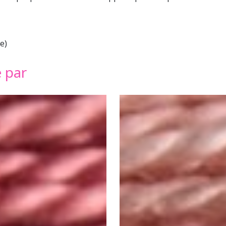
e)
é par