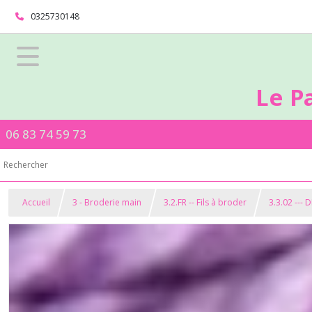
0325730148
Le P
06 83 74 59 73
Accueil
3 - Broderie main
3.2.FR -- Fils à broder
3.3.02 --- 