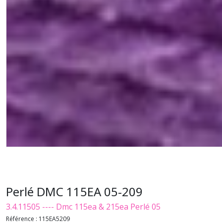
Perlé DMC 115EA 05-209
3.4.11505 ---- Dmc 115ea & 215ea Perlé 05
Référence :
115EA5209