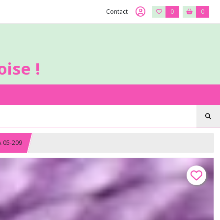
Contact
0
0
ise !
A 05-209