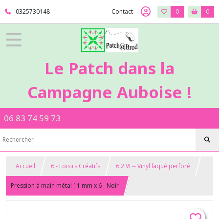
0325730148
Contact
0
0
Le Patch dans la
Campagne Auboise !
06 83 74 59 73
Accueil
6 - Loisirs Créatifs
6.2.VI -- Vinyl laqué perforé
Pression à main métal 11 mm x 6 - Noir