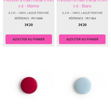
Pression à main métal 11 mm
Pression à main métal 11 mm
x 6 - Marine
x 6 - Blanc
6.2.VI -- VINYL LAQUÉ PERFORÉ
6.2.VI -- VINYL LAQUÉ PERFORÉ
RÉFÉRENCE : PR11MAR
RÉFÉRENCE : PR11BLA
3
€
20
3
€
20
AJOUTER AU PANIER
AJOUTER AU PANIER