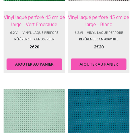
Vinyl laqué perforé 45 cm de
Vinyl laqué perforé 45 cm de
large - Vert Emeraude
large - Blanc
6.2.VI -- VINYL LAQUÉ PERFORÉ
6.2.VI -- VINYL LAQUÉ PERFORÉ
RÉFÉRENCE : CM700GREEN
RÉFÉRENCE : CM700WHITE
2
€
20
2
€
20
AJOUTER AU PANIER
AJOUTER AU PANIER