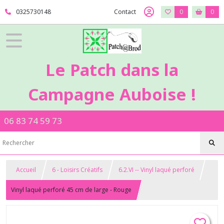
0325730148
Contact
0
0
Le Patch dans la
Campagne Auboise !
06 83 74 59 73
Accueil
6 - Loisirs Créatifs
6.2.VI -- Vinyl laqué perforé
Vinyl laqué perforé 45 cm de large - Rouge