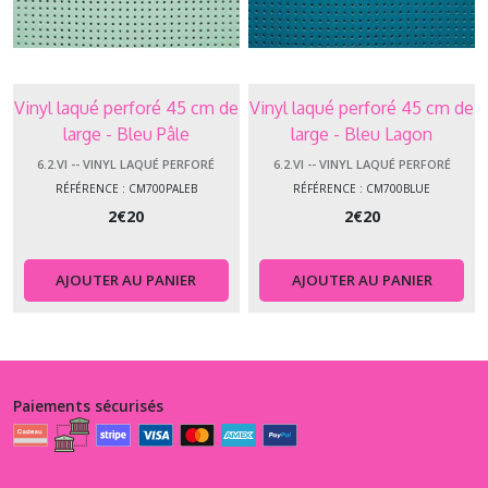
Vinyl laqué perforé 45 cm de
Vinyl laqué perforé 45 cm de
large - Bleu Pâle
large - Bleu Lagon
6.2.VI -- VINYL LAQUÉ PERFORÉ
6.2.VI -- VINYL LAQUÉ PERFORÉ
RÉFÉRENCE : CM700PALEB
RÉFÉRENCE : CM700BLUE
2
€
20
2
€
20
AJOUTER AU PANIER
AJOUTER AU PANIER
Paiements sécurisés