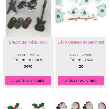
Breloques métal Rock
Déco Oiseaux et perchoirs
6.3.ME --- MÉTAL
6.3.DV --- DIVERS
RÉFÉRENCE : DTM268690
RÉFÉRENCE : C1678
3
€
70
2
€
AJOUTER AU PANIER
AJOUTER AU PANIER