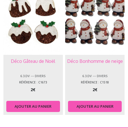
Déco Gâteau de Noël
Déco Bonhomme de neige
6.3.DV --- DIVERS
6.3.DV --- DIVERS
RÉFÉRENCE : C1673
RÉFÉRENCE : C1518
2
€
2
€
AJOUTER AU PANIER
AJOUTER AU PANIER