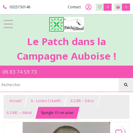
0325730148
Contact
0
0
Le Patch dans la
Campagne Auboise !
06 83 74 59 73
Accueil
6 - Loisirs Créatifs
6.2.BR -- Déco
6.3.ME --- Métal
Epingle 15 cm acier