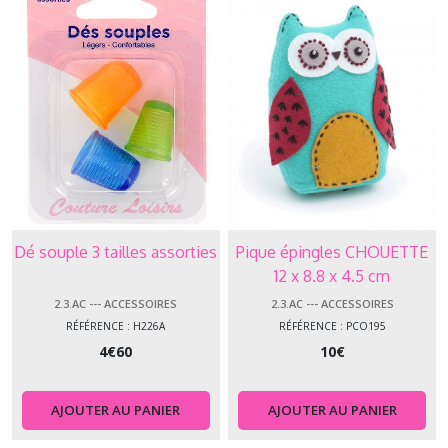
Dé souple 3 tailles assorties
Pique épingles CHOUETTE
12 x 8.8 x 4.5 cm
2.3.AC --- ACCESSOIRES
2.3.AC --- ACCESSOIRES
RÉFÉRENCE : H226A
RÉFÉRENCE : PCO195
4
€
60
10
€
AJOUTER AU PANIER
AJOUTER AU PANIER