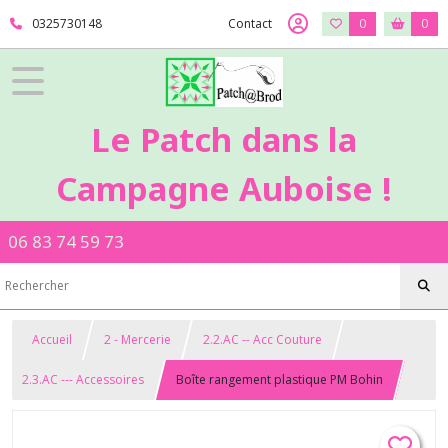
0325730148
Contact
0
0
Le Patch dans la
Campagne Auboise !
06 83 74 59 73
Accueil
2 - Mercerie
2.2.AC -- Acc Couture
2.3.AC --- Accessoires
Boîte rangement plastique PM Bohin