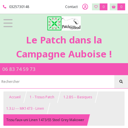
0325730148
Contact
0
0
Le Patch dans la
Campagne Auboise !
06 83 74 59 73
Accueil
1 - Tissus Patch
1.2.BS -- Basiques
1.3.LI --- MK1473 - Linen
Tissu faux-uni Linen 1473/S5 Steel Grey Makower