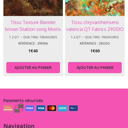
Tissu Texture Blender
Tissu chrysanthemums
brown Stallion song Morris
valencia QT Fabrics 29033O
Creative QT Fabrics 29939A
1.2.QT -- QUILTING TREASURES
1.2.QT -- QUILTING TREASURES
RÉFÉRENCE : 29939A
RÉFÉRENCE : 29033O
1
€
40
1
€
60
AJOUTER AU PANIER
AJOUTER AU PANIER
Paiements sécurisés
Navigation