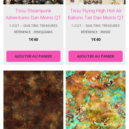
Tissu Steampunk
Tissu Flying High Hot Air
Adventures Dan Morris QT
Ballons Tan Dan Morris QT
Fabrics 29565 J Black Gears
Fabrics 30050E
1.2.QT -- QUILTING TREASURES
1.2.QT -- QUILTING TREASURES
RÉFÉRENCE : 29565JGEARS
RÉFÉRENCE : 30050E
1
€
40
1
€
40
AJOUTER AU PANIER
AJOUTER AU PANIER