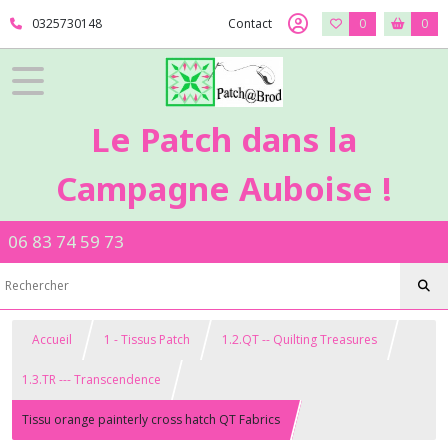
0325730148
Contact
0
0
Le Patch dans la
Campagne Auboise !
06 83 74 59 73
Accueil
1 - Tissus Patch
1.2.QT -- Quilting Treasures
1.3.TR --- Transcendence
Tissu orange painterly cross hatch QT Fabrics